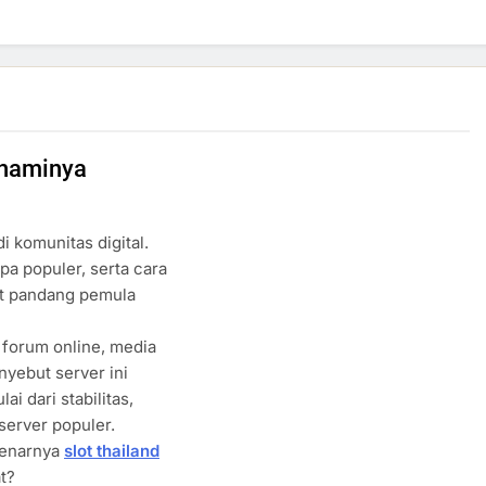
ahaminya
i komunitas digital.
pa populer, serta cara
t pandang pemula
 forum online, media
nyebut server ini
ai dari stabilitas,
server populer.
benarnya
slot thailand
t?