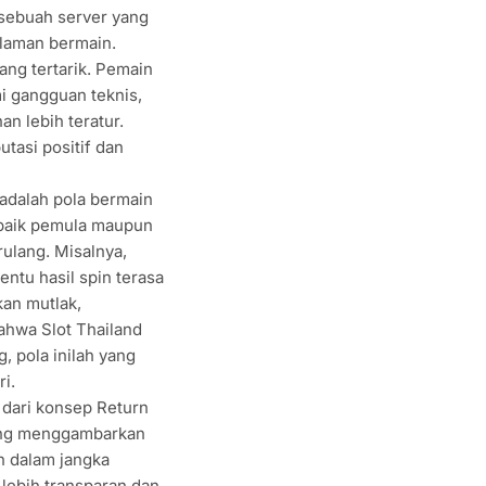
 sebuah server yang
laman bermain.
ang tertarik. Pemain
i gangguan teknis,
an lebih teratur.
tasi positif dan
d adalah pola bermain
 baik pemula maupun
ulang. Misalnya,
ntu hasil spin terasa
kan mutlak,
ahwa Slot Thailand
, pola inilah yang
i.
 dari konsep Return
yang menggambarkan
n dalam jangka
 lebih transparan dan