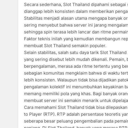
Secara sederhana, Slot Thailand dipahami sebagai
dianggap lebih konsisten dalam memberikan penga
Stabilitas menjadi alasan utama mengapa banyak or
sering menyebut bahwa server ini jarang mengalam
sehingga spin terasa lebih lancar dan ritme permain
Faktor teknis inilah yang kemudian membangun repu
membuat Slot Thailand semakin populer.
Selain stabilitas, salah satu daya tarik Slot Thailan
yang sering disebut lebih mudah dikenali. Pemain,
berpengalaman, merasa ada ritme tertentu yang ber
sebagian komunitas mengklaim bahwa di waktu terte
lebih konsisten. Walaupun tidak bisa dijadikan pato
pengalaman kolektif ini menumbuhkan keyakinan b
memang memiliki pola yang khas. Bagi banyak orang
membuat server ini semakin menarik untuk dipelajar
Cara memahami Slot Thailand tidak bisa dilepaskan
to Player (RTP). RTP adalah persentase teoretis 
seberapa besar peluang pengembalian pada pemai
panjang. Di Slot Thailand, banyak yang merasa RTP