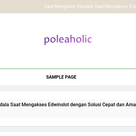
Cara Mengatasi Kendala Saat Mengakses Edw
EDWINSLOT Login Resmi: Ciri
Login Edwinslot Lewat iOS untuk Akses yang Lebih Fle
TIARA4D Login sebagai
eaholic
Cara Mengatasi Kendala Saat Mengakses Edw
nduan Dan Tips Terbaik Untuk Pole Dance Di Poleaholic. Sumb
EDWINSLOT Login Resmi: Ciri
SAMPLE PAGE
Login Edwinslot Lewat iOS untuk Akses yang Lebih Fle
t Mengakses Edwinslot dengan Solusi Cepat dan Aman
1