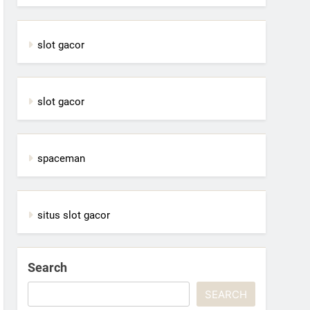
slot gacor
slot gacor
spaceman
situs slot gacor
Search
SEARCH