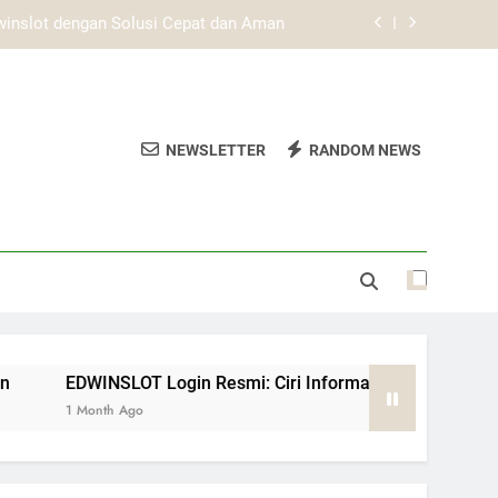
inslot dengan Solusi Cepat dan Aman
 Informasi Akses yang Perlu Dipahami
ksibel dan Aman bagi Pengguna Mobile
NEWSLETTER
RANDOM NEWS
 Jalur Akses yang Praktis dan Efisien
inslot dengan Solusi Cepat dan Aman
er Inspirasi Bagi Para Penari Dan Penggemar Olahraga Ini.
 Informasi Akses yang Perlu Dipahami
ksibel dan Aman bagi Pengguna Mobile
EDWINSLOT Login Resmi: Ciri Informasi Akses yang Perlu Dip
 Month Ago