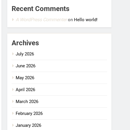
Recent Comments
A WordPress Commenter
on
Hello world!
Archives
July 2026
June 2026
May 2026
April 2026
March 2026
February 2026
January 2026