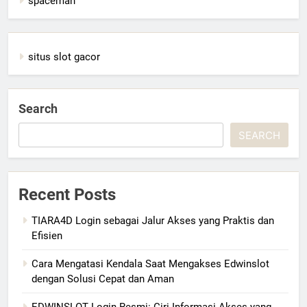
spaceman
situs slot gacor
Search
SEARCH
Recent Posts
TIARA4D Login sebagai Jalur Akses yang Praktis dan
Efisien
Cara Mengatasi Kendala Saat Mengakses Edwinslot
dengan Solusi Cepat dan Aman
EDWINSLOT Login Resmi: Ciri Informasi Akses yang