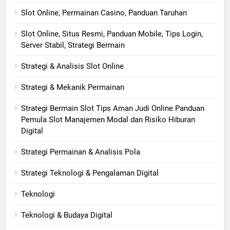
Slot Online, Permainan Casino, Panduan Taruhan
Slot Online, Situs Resmi, Panduan Mobile, Tips Login,
Server Stabil, Strategi Bermain
Strategi & Analisis Slot Online
Strategi & Mekanik Permainan
Strategi Bermain Slot Tips Aman Judi Online Panduan
Pemula Slot Manajemen Modal dan Risiko Hiburan
Digital
Strategi Permainan & Analisis Pola
Strategi Teknologi & Pengalaman Digital
Teknologi
Teknologi & Budaya Digital