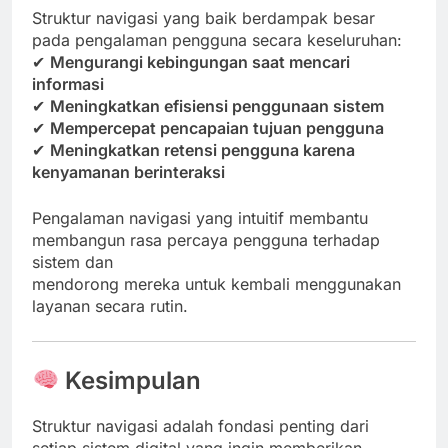
Struktur navigasi yang baik berdampak besar
pada pengalaman pengguna secara keseluruhan:
✔
Mengurangi kebingungan saat mencari
informasi
✔
Meningkatkan efisiensi penggunaan sistem
✔
Mempercepat pencapaian tujuan pengguna
✔
Meningkatkan retensi pengguna karena
kenyamanan berinteraksi
Pengalaman navigasi yang intuitif membantu
membangun rasa percaya pengguna terhadap
sistem dan
mendorong mereka untuk kembali menggunakan
layanan secara rutin.
Kesimpulan
Struktur navigasi adalah fondasi penting dari
setiap sistem digital yang ingin memberikan