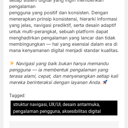
pengalaman
pengguna yang positif dan konsisten. Dengan
menerapkan prinsip konsistensi, hierarki informasi
yang jelas, navigasi prediktif, serta desain adaptif
untuk multi-perangkat, sebuah platform dapat
menghadirkan pengalaman yang lancar dan tidak
membingungkan — hal yang esensial dalam era di
mana kenyamanan digital menjadi standar kualitas.
Navigasi yang baik bukan hanya memandu
pengguna — ia membentuk pengalaman yang
terasa alami, cepat, dan menyenangkan setiap kali
mereka berinteraksi dengan layanan Anda.
Tagged:
struktur navigasi, UX/UI, desain antarmuka,
pengalaman pengguna, aksesibilitas digital