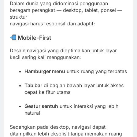
Dalam dunia yang didominasi penggunaan
beragam perangkat — desktop, tablet, ponsel —
struktur
navigasi harus responsif dan adaptif:
Mobile-First
Desain navigasi yang dioptimalkan untuk layar
kecil sering kali menggunakan:
Hamburger menu
untuk ruang yang terbatas
Tab bar
di bagian bawah layar untuk akses
cepat ke fitur utama
Gestur sentuh
untuk interaksi yang lebih
natural
Sedangkan pada desktop, navigasi dapat
ditampilkan lebih eksplisit tanpa memakan ruang