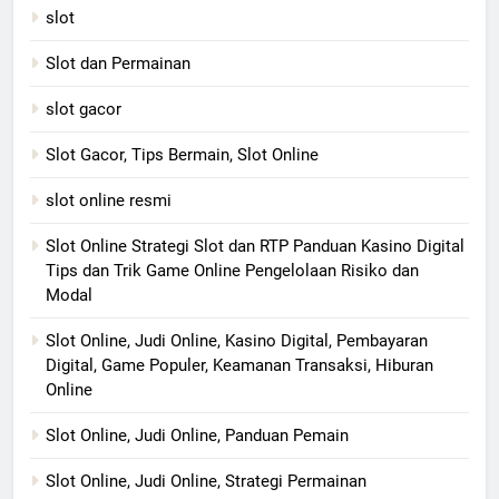
slot
Slot dan Permainan
slot gacor
Slot Gacor, Tips Bermain, Slot Online
slot online resmi
Slot Online Strategi Slot dan RTP Panduan Kasino Digital
Tips dan Trik Game Online Pengelolaan Risiko dan
Modal
Slot Online, Judi Online, Kasino Digital, Pembayaran
Digital, Game Populer, Keamanan Transaksi, Hiburan
Online
Slot Online, Judi Online, Panduan Pemain
Slot Online, Judi Online, Strategi Permainan