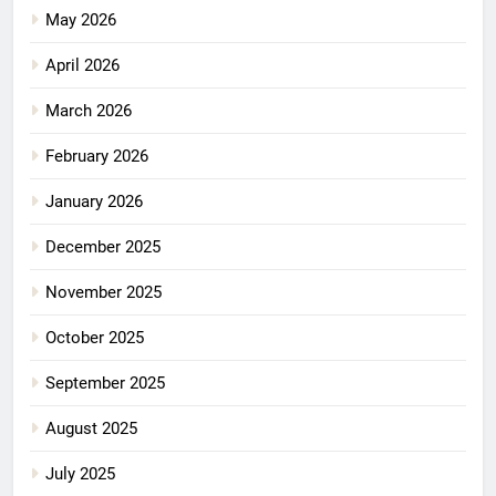
May 2026
April 2026
March 2026
February 2026
January 2026
December 2025
November 2025
October 2025
September 2025
August 2025
July 2025