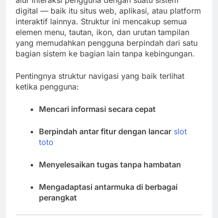
alur interaksi pengguna dengan suatu sistem
digital — baik itu situs web, aplikasi, atau platform
interaktif lainnya. Struktur ini mencakup semua
elemen menu, tautan, ikon, dan urutan tampilan
yang memudahkan pengguna berpindah dari satu
bagian sistem ke bagian lain tanpa kebingungan.
Pentingnya struktur navigasi yang baik terlihat
ketika pengguna:
Mencari informasi secara cepat
Berpindah antar fitur dengan lancar
slot
toto
Menyelesaikan tugas tanpa hambatan
Mengadaptasi antarmuka di berbagai
perangkat