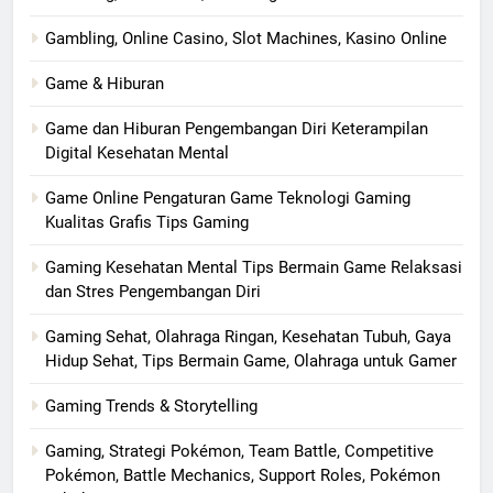
Gambling, Online Casino, Slot Machines, Kasino Online
Game & Hiburan
Game dan Hiburan Pengembangan Diri Keterampilan
Digital Kesehatan Mental
Game Online Pengaturan Game Teknologi Gaming
Kualitas Grafis Tips Gaming
Gaming Kesehatan Mental Tips Bermain Game Relaksasi
dan Stres Pengembangan Diri
Gaming Sehat, Olahraga Ringan, Kesehatan Tubuh, Gaya
Hidup Sehat, Tips Bermain Game, Olahraga untuk Gamer
Gaming Trends & Storytelling
Gaming, Strategi Pokémon, Team Battle, Competitive
Pokémon, Battle Mechanics, Support Roles, Pokémon