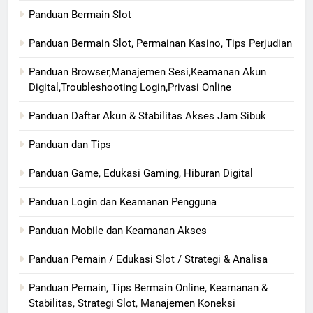
Panduan Bermain Slot
Panduan Bermain Slot, Permainan Kasino, Tips Perjudian
Panduan Browser,Manajemen Sesi,Keamanan Akun
Digital,Troubleshooting Login,Privasi Online
Panduan Daftar Akun & Stabilitas Akses Jam Sibuk
Panduan dan Tips
Panduan Game, Edukasi Gaming, Hiburan Digital
Panduan Login dan Keamanan Pengguna
Panduan Mobile dan Keamanan Akses
Panduan Pemain / Edukasi Slot / Strategi & Analisa
Panduan Pemain, Tips Bermain Online, Keamanan &
Stabilitas, Strategi Slot, Manajemen Koneksi