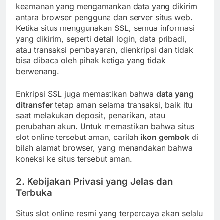
keamanan yang mengamankan data yang dikirim
antara browser pengguna dan server situs web.
Ketika situs menggunakan SSL, semua informasi
yang dikirim, seperti detail login, data pribadi,
atau transaksi pembayaran, dienkripsi dan tidak
bisa dibaca oleh pihak ketiga yang tidak
berwenang.
Enkripsi SSL juga memastikan bahwa
data yang
ditransfer
tetap aman selama transaksi, baik itu
saat melakukan deposit, penarikan, atau
perubahan akun. Untuk memastikan bahwa situs
slot online tersebut aman, carilah
ikon gembok
di
bilah alamat browser, yang menandakan bahwa
koneksi ke situs tersebut aman.
2.
Kebijakan Privasi yang Jelas dan
Terbuka
Situs slot online resmi yang terpercaya akan selalu