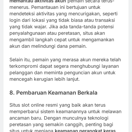
memantau aktivitas akun
pemain secara terus-
menerus. Pemantauan ini bertujuan untuk
mendeteksi aktivitas yang mencurigakan, seperti
login dari lokasi yang tidak biasa atau transaksi
yang tidak wajar. Jika ada tanda-tanda potensi
penyalahgunaan atau peretasan, situs akan
mengambil langkah cepat untuk mengamankan
akun dan melindungi dana pemain.
Selain itu, pemain yang merasa akun mereka telah
terkompromi dapat segera menghubungi layanan
pelanggan dan meminta penguncian akun untuk
mencegah kerugian lebih lanjut.
8.
Pembaruan Keamanan Berkala
Situs slot online resmi yang baik akan terus
memperbarui sistem keamanannya untuk melawan
ancaman baru. Dengan munculnya teknologi
peretasan yang semakin canggih, penting bagi
situs untuk menjaga
keamanan perangkat keras