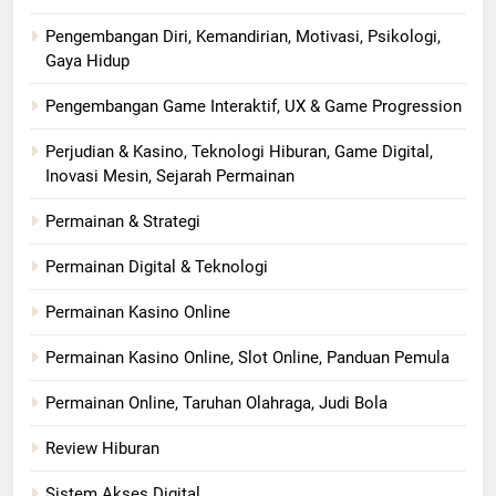
Pengembangan Diri, Kemandirian, Motivasi, Psikologi,
Gaya Hidup
Pengembangan Game Interaktif, UX & Game Progression
Perjudian & Kasino, Teknologi Hiburan, Game Digital,
Inovasi Mesin, Sejarah Permainan
Permainan & Strategi
Permainan Digital & Teknologi
Permainan Kasino Online
Permainan Kasino Online, Slot Online, Panduan Pemula
Permainan Online, Taruhan Olahraga, Judi Bola
Review Hiburan
Sistem Akses Digital