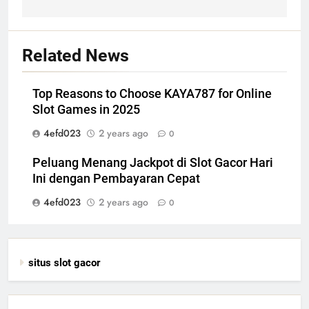
Related News
Top Reasons to Choose KAYA787 for Online
Slot Games in 2025
4efd023
2 years ago
0
Peluang Menang Jackpot di Slot Gacor Hari
Ini dengan Pembayaran Cepat
4efd023
2 years ago
0
situs slot gacor