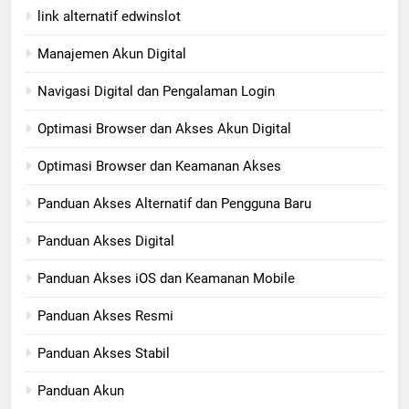
link alternatif edwinslot
Manajemen Akun Digital
Navigasi Digital dan Pengalaman Login
Optimasi Browser dan Akses Akun Digital
Optimasi Browser dan Keamanan Akses
Panduan Akses Alternatif dan Pengguna Baru
Panduan Akses Digital
Panduan Akses iOS dan Keamanan Mobile
Panduan Akses Resmi
Panduan Akses Stabil
Panduan Akun