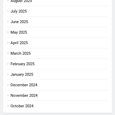
August 2025
July 2025
June 2025
May 2025
April 2025
March 2025
February 2025
January 2025
December 2024
November 2024
October 2024