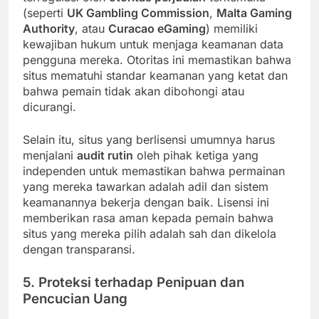
(seperti
UK Gambling Commission
,
Malta Gaming
Authority
, atau
Curacao eGaming
) memiliki
kewajiban hukum untuk menjaga keamanan data
pengguna mereka. Otoritas ini memastikan bahwa
situs mematuhi standar keamanan yang ketat dan
bahwa pemain tidak akan dibohongi atau
dicurangi.
Selain itu, situs yang berlisensi umumnya harus
menjalani
audit rutin
oleh pihak ketiga yang
independen untuk memastikan bahwa permainan
yang mereka tawarkan adalah adil dan sistem
keamanannya bekerja dengan baik. Lisensi ini
memberikan rasa aman kepada pemain bahwa
situs yang mereka pilih adalah sah dan dikelola
dengan transparansi.
5.
Proteksi terhadap Penipuan dan
Pencucian Uang