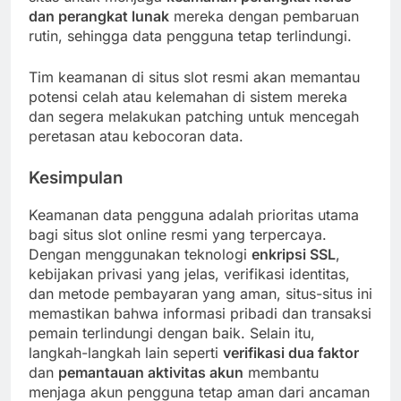
dan perangkat lunak
mereka dengan pembaruan
rutin, sehingga data pengguna tetap terlindungi.
Tim keamanan di situs slot resmi akan memantau
potensi celah atau kelemahan di sistem mereka
dan segera melakukan patching untuk mencegah
peretasan atau kebocoran data.
Kesimpulan
Keamanan data pengguna adalah prioritas utama
bagi situs slot online resmi yang terpercaya.
Dengan menggunakan teknologi
enkripsi SSL
,
kebijakan privasi yang jelas, verifikasi identitas,
dan metode pembayaran yang aman, situs-situs ini
memastikan bahwa informasi pribadi dan transaksi
pemain terlindungi dengan baik. Selain itu,
langkah-langkah lain seperti
verifikasi dua faktor
dan
pemantauan aktivitas akun
membantu
menjaga akun pengguna tetap aman dari ancaman