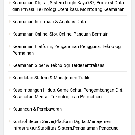
Keamanan Digital, Sistem Login Kaya787, Proteksi Data
dan Privasi, Teknologi Otentikasi, Monitoring Keamanan
Keamanan Informasi & Analisis Data
Keamanan Online, Slot Online, Panduan Bermain
Keamanan Platform, Pengalaman Pengguna, Teknologi
Permainan
Keamanan Siber & Teknologi Terdesentralisasi
Keandalan Sistem & Manajemen Trafik
Keseimbangan Hidup, Game Sehat, Pengembangan Diri,
Kesehatan Mental, Teknologi dan Permainan
Keuangan & Pembayaran
Kontrol Beban Server,Platform Digital,Manajemen
Infrastruktur,Stabilitas Sistem,Pengalaman Pengguna