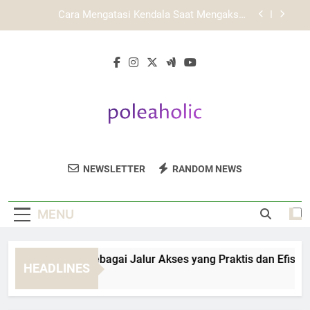
Skip
EDWINSLOT Login Resmi: Ciri Informasi Akses
to
yang Perlu Dipahami
content
Login Edwinslot Lewat iOS untuk Akses yang
Lebih Fleksibel dan Aman bagi Pengguna Mobile
TIARA4D Login sebagai Jalur Akses yang Praktis
dan Efisien
Cara Mengatasi Kendala Saat Mengakses
Edwinslot dengan Solusi Cepat dan Aman
EDWINSLOT Login Resmi: Ciri Informasi Akses
yang Perlu Dipahami
Poleaholic
Temukan Panduan Dan Tips Terbaik Untuk
Login Edwinslot Lewat iOS untuk Akses yang
NEWSLETTER
RANDOM NEWS
Lebih Fleksibel dan Aman bagi Pengguna Mobile
Pole Dance Di Poleaholic. Sumber Inspirasi
Bagi Para Penari Dan Penggemar Olahraga
MENU
Ini.
ARA4D Login sebagai Jalur Akses yang Praktis dan Efisien
HEADLINES
Month Ago