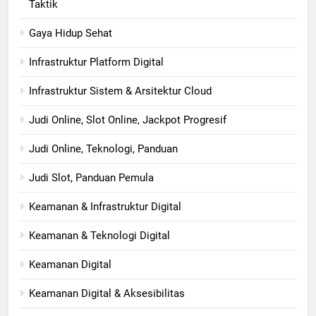
Taktik
Gaya Hidup Sehat
Infrastruktur Platform Digital
Infrastruktur Sistem & Arsitektur Cloud
Judi Online, Slot Online, Jackpot Progresif
Judi Online, Teknologi, Panduan
Judi Slot, Panduan Pemula
Keamanan & Infrastruktur Digital
Keamanan & Teknologi Digital
Keamanan Digital
Keamanan Digital & Aksesibilitas