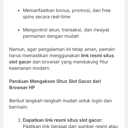
Memanfaatkan bonus, promosi, dan free
spins secara real-time
Mengontrol akun, transaksi, dan riwayat
permainan dengan mudah
Namun, agar pengalaman ini tetap aman, pemain
harus memastikan menggunakan
link resmi situs
slot gacor
dan browser yang mendukung fitur
keamanan modern.
Panduan Mengakses Situs Slot Gacor dari
Browser HP
Berikut langkah-langkah mudah untuk login dan
bermain:
Dapatkan link resmi situs slot gacor:
Pastikan link berasal dari sumber resmi atau