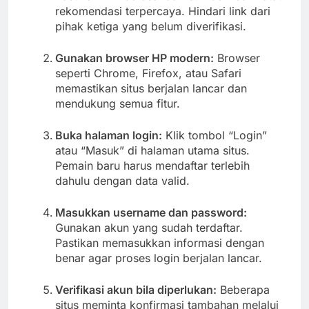
rekomendasi terpercaya. Hindari link dari
pihak ketiga yang belum diverifikasi.
Gunakan browser HP modern:
Browser
seperti Chrome, Firefox, atau Safari
memastikan situs berjalan lancar dan
mendukung semua fitur.
Buka halaman login:
Klik tombol “Login”
atau “Masuk” di halaman utama situs.
Pemain baru harus mendaftar terlebih
dahulu dengan data valid.
Masukkan username dan password:
Gunakan akun yang sudah terdaftar.
Pastikan memasukkan informasi dengan
benar agar proses login berjalan lancar.
Verifikasi akun bila diperlukan:
Beberapa
situs meminta konfirmasi tambahan melalui