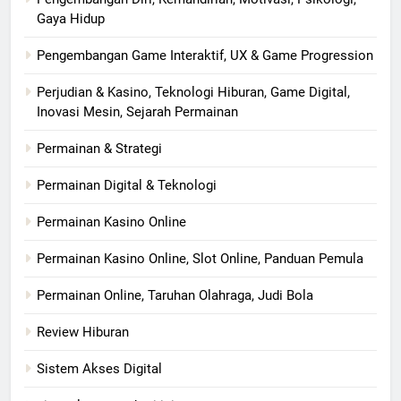
Gaya Hidup
Pengembangan Game Interaktif, UX & Game Progression
Perjudian & Kasino, Teknologi Hiburan, Game Digital,
Inovasi Mesin, Sejarah Permainan
Permainan & Strategi
Permainan Digital & Teknologi
Permainan Kasino Online
Permainan Kasino Online, Slot Online, Panduan Pemula
Permainan Online, Taruhan Olahraga, Judi Bola
Review Hiburan
Sistem Akses Digital