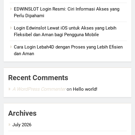
EDWINSLOT Login Resmi: Ciri Informasi Akses yang
Perlu Dipahami
Login Edwinslot Lewat iOS untuk Akses yang Lebih
Fleksibel dan Aman bagi Pengguna Mobile
Cara Login Lebah4D dengan Proses yang Lebih Efisien
dan Aman
Recent Comments
A WordPress Commenter
on
Hello world!
Archives
July 2026