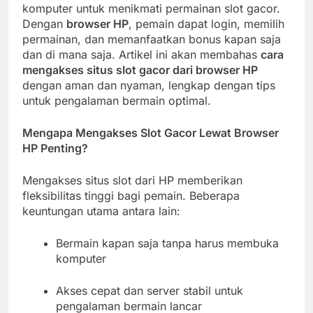
komputer untuk menikmati permainan slot gacor.
Dengan
browser HP
, pemain dapat login, memilih
permainan, dan memanfaatkan bonus kapan saja
dan di mana saja. Artikel ini akan membahas
cara
mengakses situs slot gacor dari browser HP
dengan aman dan nyaman, lengkap dengan tips
untuk pengalaman bermain optimal.
Mengapa Mengakses Slot Gacor Lewat Browser
HP Penting?
Mengakses situs slot dari HP memberikan
fleksibilitas tinggi bagi pemain. Beberapa
keuntungan utama antara lain:
Bermain kapan saja tanpa harus membuka
komputer
Akses cepat dan server stabil untuk
pengalaman bermain lancar