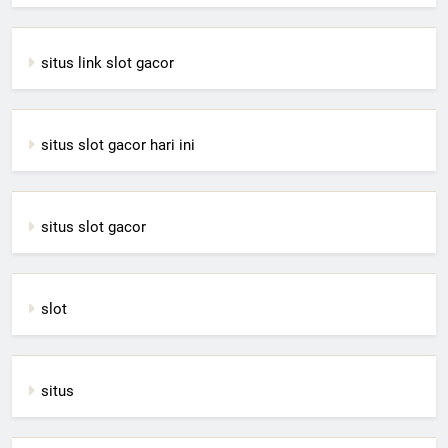
situs link slot gacor
situs slot gacor hari ini
situs slot gacor
slot
situs