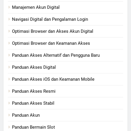
Manajemen Akun Digital
Navigasi Digital dan Pengalaman Login
Optimasi Browser dan Akses Akun Digital
Optimasi Browser dan Keamanan Akses
Panduan Akses Alternatif dan Pengguna Baru
Panduan Akses Digital
Panduan Akses iOS dan Keamanan Mobile
Panduan Akses Resmi
Panduan Akses Stabil
Panduan Akun
Panduan Bermain Slot