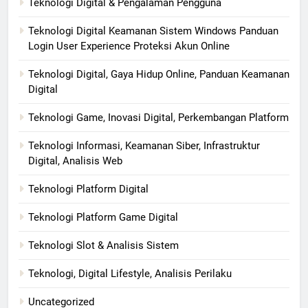
Teknologi Digital & Pengalaman Pengguna
Teknologi Digital Keamanan Sistem Windows Panduan
Login User Experience Proteksi Akun Online
Teknologi Digital, Gaya Hidup Online, Panduan Keamanan
Digital
Teknologi Game, Inovasi Digital, Perkembangan Platform
Teknologi Informasi, Keamanan Siber, Infrastruktur
Digital, Analisis Web
Teknologi Platform Digital
Teknologi Platform Game Digital
Teknologi Slot & Analisis Sistem
Teknologi, Digital Lifestyle, Analisis Perilaku
Uncategorized