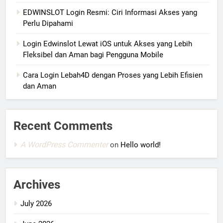
EDWINSLOT Login Resmi: Ciri Informasi Akses yang
Perlu Dipahami
Login Edwinslot Lewat iOS untuk Akses yang Lebih
Fleksibel dan Aman bagi Pengguna Mobile
Cara Login Lebah4D dengan Proses yang Lebih Efisien
dan Aman
Recent Comments
A WordPress Commenter
on
Hello world!
Archives
July 2026