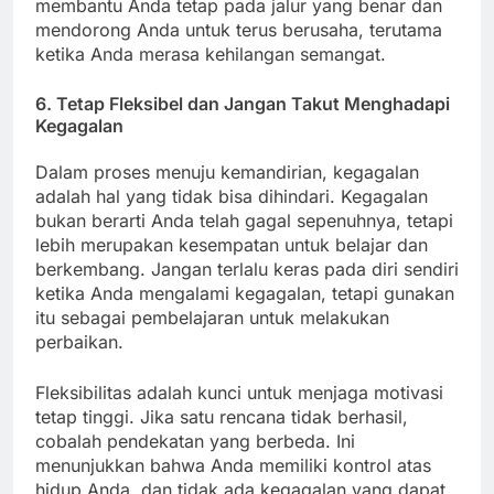
membantu Anda tetap pada jalur yang benar dan
mendorong Anda untuk terus berusaha, terutama
ketika Anda merasa kehilangan semangat.
6.
Tetap Fleksibel dan Jangan Takut Menghadapi
Kegagalan
Dalam proses menuju kemandirian, kegagalan
adalah hal yang tidak bisa dihindari. Kegagalan
bukan berarti Anda telah gagal sepenuhnya, tetapi
lebih merupakan kesempatan untuk belajar dan
berkembang. Jangan terlalu keras pada diri sendiri
ketika Anda mengalami kegagalan, tetapi gunakan
itu sebagai pembelajaran untuk melakukan
perbaikan.
Fleksibilitas adalah kunci untuk menjaga motivasi
tetap tinggi. Jika satu rencana tidak berhasil,
cobalah pendekatan yang berbeda. Ini
menunjukkan bahwa Anda memiliki kontrol atas
hidup Anda, dan tidak ada kegagalan yang dapat