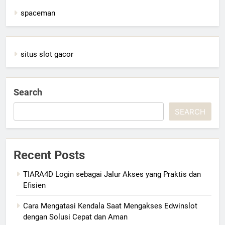
spaceman
situs slot gacor
Search
SEARCH
Recent Posts
TIARA4D Login sebagai Jalur Akses yang Praktis dan
Efisien
Cara Mengatasi Kendala Saat Mengakses Edwinslot
dengan Solusi Cepat dan Aman