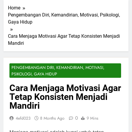
Home
Pengembangan Diri, Kemandirian, Motivasi, Psikologi,
Gaya Hidup
Cara Menjaga Motivasi Agar Tetap Konsisten Menjadi
Mandiri
PENGEMBANGAN DIRI, KEMANDIRIAN, MOTIVASI,
PSIKOLOGI, GAYA HIDUP
Cara Menjaga Motivasi Agar
Tetap Konsisten Menjadi
Mandiri
0
4efd023
8 Months Ago
9 Mins