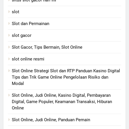
situs slot gacor hari ini
slot
Slot dan Permainan
slot gacor
Slot Gacor, Tips Bermain, Slot Online
slot online resmi
Slot Online Strategi Slot dan RTP Panduan Kasino Digital
Tips dan Trik Game Online Pengelolaan Risiko dan
Modal
Slot Online, Judi Online, Kasino Digital, Pembayaran
Digital, Game Populer, Keamanan Transaksi, Hiburan
Online
Slot Online, Judi Online, Panduan Pemain