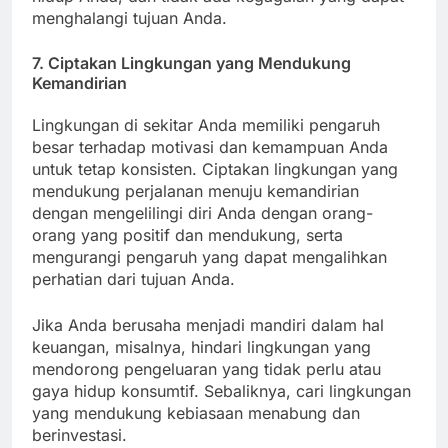
menghalangi tujuan Anda.
7.
Ciptakan Lingkungan yang Mendukung
Kemandirian
Lingkungan di sekitar Anda memiliki pengaruh
besar terhadap motivasi dan kemampuan Anda
untuk tetap konsisten. Ciptakan lingkungan yang
mendukung perjalanan menuju kemandirian
dengan mengelilingi diri Anda dengan orang-
orang yang positif dan mendukung, serta
mengurangi pengaruh yang dapat mengalihkan
perhatian dari tujuan Anda.
Jika Anda berusaha menjadi mandiri dalam hal
keuangan, misalnya, hindari lingkungan yang
mendorong pengeluaran yang tidak perlu atau
gaya hidup konsumtif. Sebaliknya, cari lingkungan
yang mendukung kebiasaan menabung dan
berinvestasi.