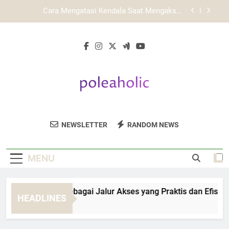
Skip
EDWINSLOT Login Resmi: Ciri Informasi Akses
to
yang Perlu Dipahami
content
Login Edwinslot Lewat iOS untuk Akses yang
Lebih Fleksibel dan Aman bagi Pengguna Mobile
TIARA4D Login sebagai Jalur Akses yang Praktis
dan Efisien
Cara Mengatasi Kendala Saat Mengakses
Edwinslot dengan Solusi Cepat dan Aman
EDWINSLOT Login Resmi: Ciri Informasi Akses
yang Perlu Dipahami
Poleaholic
Temukan Panduan Dan Tips Terbaik Untuk
Login Edwinslot Lewat iOS untuk Akses yang
NEWSLETTER
RANDOM NEWS
Lebih Fleksibel dan Aman bagi Pengguna Mobile
Pole Dance Di Poleaholic. Sumber Inspirasi
Bagi Para Penari Dan Penggemar Olahraga
MENU
Ini.
IARA4D Login sebagai Jalur Akses yang Praktis dan Efisien
HEADLINES
Weeks Ago