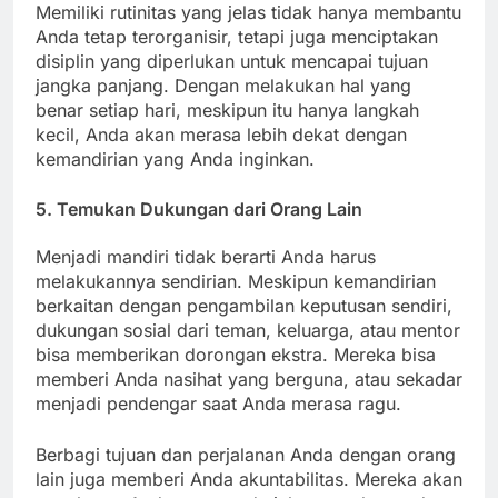
Memiliki rutinitas yang jelas tidak hanya membantu
Anda tetap terorganisir, tetapi juga menciptakan
disiplin yang diperlukan untuk mencapai tujuan
jangka panjang. Dengan melakukan hal yang
benar setiap hari, meskipun itu hanya langkah
kecil, Anda akan merasa lebih dekat dengan
kemandirian yang Anda inginkan.
5.
Temukan Dukungan dari Orang Lain
Menjadi mandiri tidak berarti Anda harus
melakukannya sendirian. Meskipun kemandirian
berkaitan dengan pengambilan keputusan sendiri,
dukungan sosial dari teman, keluarga, atau mentor
bisa memberikan dorongan ekstra. Mereka bisa
memberi Anda nasihat yang berguna, atau sekadar
menjadi pendengar saat Anda merasa ragu.
Berbagi tujuan dan perjalanan Anda dengan orang
lain juga memberi Anda akuntabilitas. Mereka akan