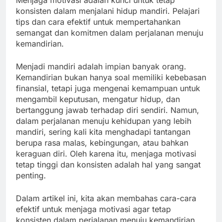
Menjaga motivasi adalah kunci untuk tetap
konsisten dalam menjalani hidup mandiri. Pelajari
tips dan cara efektif untuk mempertahankan
semangat dan komitmen dalam perjalanan menuju
kemandirian.
Menjadi mandiri adalah impian banyak orang.
Kemandirian bukan hanya soal memiliki kebebasan
finansial, tetapi juga mengenai kemampuan untuk
mengambil keputusan, mengatur hidup, dan
bertanggung jawab terhadap diri sendiri. Namun,
dalam perjalanan menuju kehidupan yang lebih
mandiri, sering kali kita menghadapi tantangan
berupa rasa malas, kebingungan, atau bahkan
keraguan diri. Oleh karena itu, menjaga motivasi
tetap tinggi dan konsisten adalah hal yang sangat
penting.
Dalam artikel ini, kita akan membahas cara-cara
efektif untuk menjaga motivasi agar tetap
konsisten dalam perjalanan menuju kemandirian.