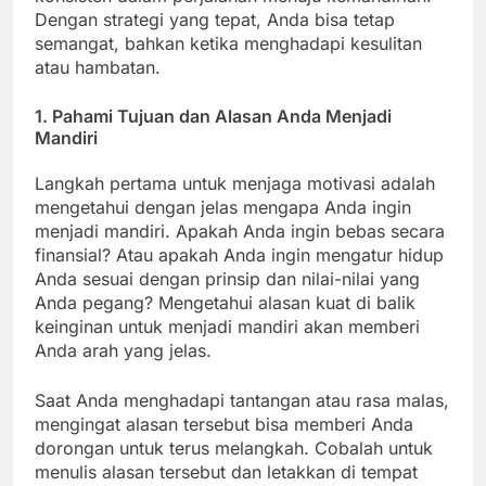
Dengan strategi yang tepat, Anda bisa tetap
semangat, bahkan ketika menghadapi kesulitan
atau hambatan.
1.
Pahami Tujuan dan Alasan Anda Menjadi
Mandiri
Langkah pertama untuk menjaga motivasi adalah
mengetahui dengan jelas mengapa Anda ingin
menjadi mandiri. Apakah Anda ingin bebas secara
finansial? Atau apakah Anda ingin mengatur hidup
Anda sesuai dengan prinsip dan nilai-nilai yang
Anda pegang? Mengetahui alasan kuat di balik
keinginan untuk menjadi mandiri akan memberi
Anda arah yang jelas.
Saat Anda menghadapi tantangan atau rasa malas,
mengingat alasan tersebut bisa memberi Anda
dorongan untuk terus melangkah. Cobalah untuk
menulis alasan tersebut dan letakkan di tempat