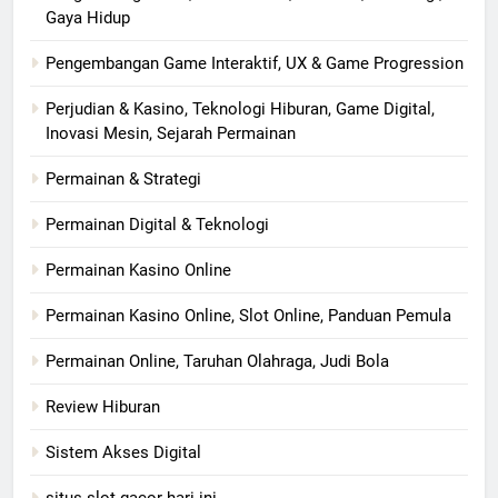
Gaya Hidup
Pengembangan Game Interaktif, UX & Game Progression
Perjudian & Kasino, Teknologi Hiburan, Game Digital,
Inovasi Mesin, Sejarah Permainan
Permainan & Strategi
Permainan Digital & Teknologi
Permainan Kasino Online
Permainan Kasino Online, Slot Online, Panduan Pemula
Permainan Online, Taruhan Olahraga, Judi Bola
Review Hiburan
Sistem Akses Digital