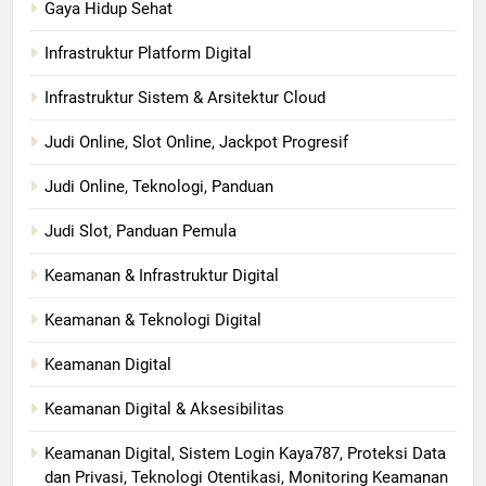
Gaya Hidup Sehat
Infrastruktur Platform Digital
Infrastruktur Sistem & Arsitektur Cloud
Judi Online, Slot Online, Jackpot Progresif
Judi Online, Teknologi, Panduan
Judi Slot, Panduan Pemula
Keamanan & Infrastruktur Digital
Keamanan & Teknologi Digital
Keamanan Digital
Keamanan Digital & Aksesibilitas
Keamanan Digital, Sistem Login Kaya787, Proteksi Data
dan Privasi, Teknologi Otentikasi, Monitoring Keamanan