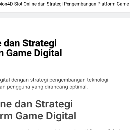
on4D Slot Online dan Strategi Pengembangan Platform Game D
 dan Strategi
 Game Digital
ital dengan strategi pengembangan teknologi
man pengguna yang dirancang optimal.
ne dan Strategi
rm Game Digital