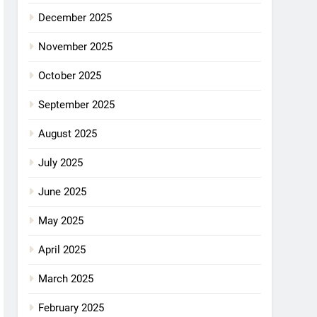
December 2025
November 2025
October 2025
September 2025
August 2025
July 2025
June 2025
May 2025
April 2025
March 2025
February 2025