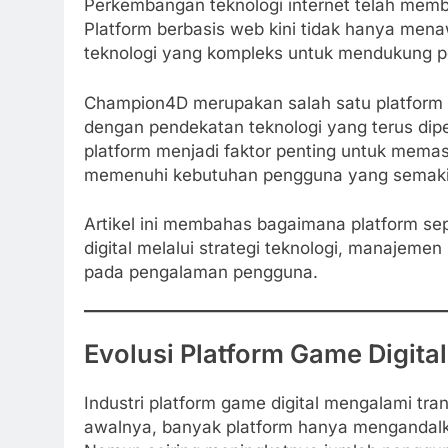
Perkembangan teknologi internet telah memba
Platform berbasis web kini tidak hanya mena
teknologi yang kompleks untuk mendukung 
Champion4D merupakan salah satu platform 
dengan pendekatan teknologi yang terus dipe
platform menjadi faktor penting untuk memas
memenuhi kebutuhan pengguna yang semaki
Artikel ini membahas bagaimana platform 
digital melalui strategi teknologi, manajemen
pada pengalaman pengguna.
Evolusi Platform Game Digital 
Industri platform game digital mengalami tra
awalnya, banyak platform hanya mengandalk