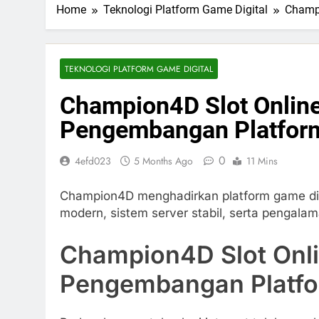
Home
Teknologi Platform Game Digital
Champi
TEKNOLOGI PLATFORM GAME DIGITAL
Champion4D Slot Online
Pengembangan Platform
0
4efd023
5 Months Ago
11 Mins
Champion4D menghadirkan platform game dig
modern, sistem server stabil, serta pengala
Champion4D Slot Onli
Pengembangan Platfo