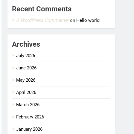
Recent Comments
A WordPress Commenter
on
Hello world!
Archives
July 2026
June 2026
May 2026
April 2026
March 2026
February 2026
January 2026