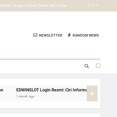
inslot dengan Solusi Cepat dan Aman
 Informasi Akses yang Perlu Dipahami
ksibel dan Aman bagi Pengguna Mobile
NEWSLETTER
RANDOM NEWS
 Jalur Akses yang Praktis dan Efisien
inslot dengan Solusi Cepat dan Aman
er Inspirasi Bagi Para Penari Dan Penggemar Olahraga Ini.
 Informasi Akses yang Perlu Dipahami
ksibel dan Aman bagi Pengguna Mobile
INSLOT Login Resmi: Ciri Informasi Akses yang Perlu Dipaha
nth Ago