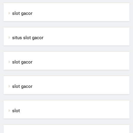
slot gacor
situs slot gacor
slot gacor
slot gacor
slot