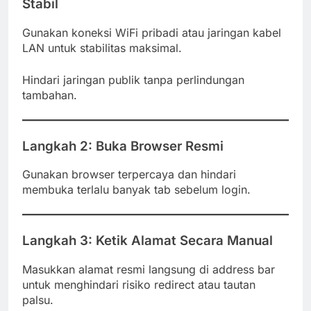
Stabil
Gunakan koneksi WiFi pribadi atau jaringan kabel
LAN untuk stabilitas maksimal.
Hindari jaringan publik tanpa perlindungan
tambahan.
Langkah 2: Buka Browser Resmi
Gunakan browser terpercaya dan hindari
membuka terlalu banyak tab sebelum login.
Langkah 3: Ketik Alamat Secara Manual
Masukkan alamat resmi langsung di address bar
untuk menghindari risiko redirect atau tautan
palsu.