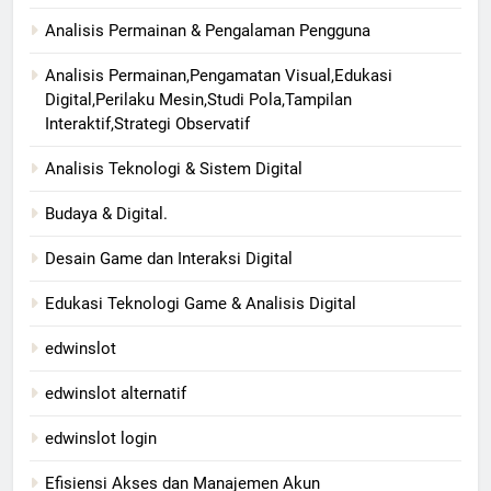
Analisis Permainan & Pengalaman Pengguna
Analisis Permainan,Pengamatan Visual,Edukasi
Digital,Perilaku Mesin,Studi Pola,Tampilan
Interaktif,Strategi Observatif
Analisis Teknologi & Sistem Digital
Budaya & Digital.
Desain Game dan Interaksi Digital
Edukasi Teknologi Game & Analisis Digital
edwinslot
edwinslot alternatif
edwinslot login
Efisiensi Akses dan Manajemen Akun