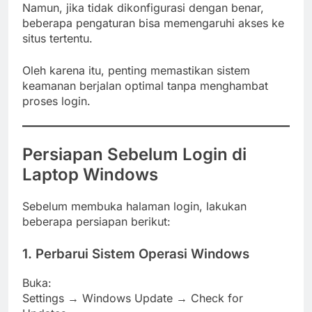
Namun, jika tidak dikonfigurasi dengan benar,
beberapa pengaturan bisa memengaruhi akses ke
situs tertentu.
Oleh karena itu, penting memastikan sistem
keamanan berjalan optimal tanpa menghambat
proses login.
Persiapan Sebelum Login di
Laptop Windows
Sebelum membuka halaman login, lakukan
beberapa persiapan berikut:
1. Perbarui Sistem Operasi Windows
Buka:
Settings → Windows Update → Check for