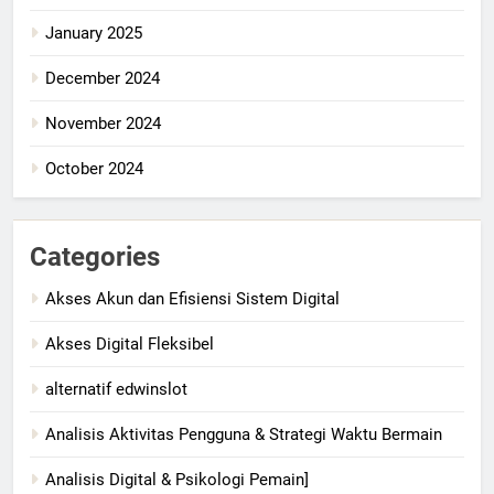
January 2025
December 2024
November 2024
October 2024
Categories
Akses Akun dan Efisiensi Sistem Digital
Akses Digital Fleksibel
alternatif edwinslot
Analisis Aktivitas Pengguna & Strategi Waktu Bermain
Analisis Digital & Psikologi Pemain]