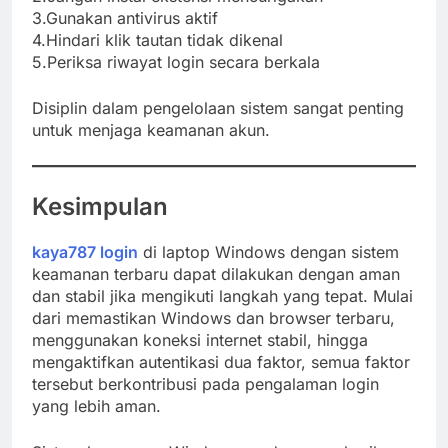
3.Gunakan antivirus aktif
4.Hindari klik tautan tidak dikenal
5.Periksa riwayat login secara berkala
Disiplin dalam pengelolaan sistem sangat penting
untuk menjaga keamanan akun.
Kesimpulan
kaya787 login
di laptop Windows dengan sistem
keamanan terbaru dapat dilakukan dengan aman
dan stabil jika mengikuti langkah yang tepat. Mulai
dari memastikan Windows dan browser terbaru,
menggunakan koneksi internet stabil, hingga
mengaktifkan autentikasi dua faktor, semua faktor
tersebut berkontribusi pada pengalaman login
yang lebih aman.