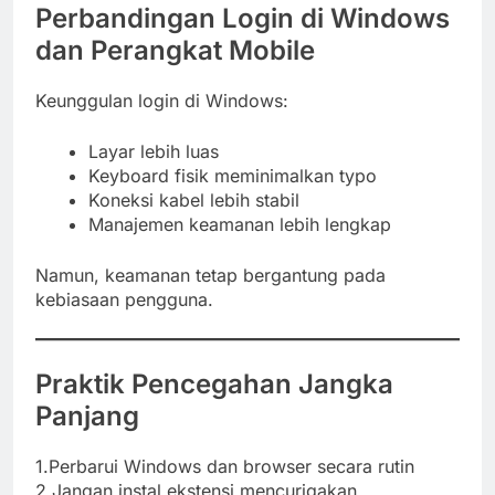
Perbandingan Login di Windows
dan Perangkat Mobile
Keunggulan login di Windows:
Layar lebih luas
Keyboard fisik meminimalkan typo
Koneksi kabel lebih stabil
Manajemen keamanan lebih lengkap
Namun, keamanan tetap bergantung pada
kebiasaan pengguna.
Praktik Pencegahan Jangka
Panjang
1.Perbarui Windows dan browser secara rutin
2.Jangan instal ekstensi mencurigakan