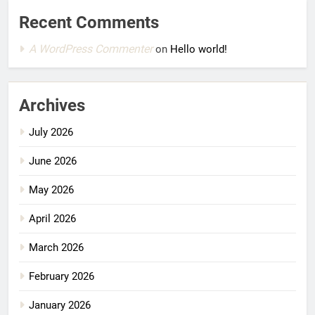
Recent Comments
A WordPress Commenter
on
Hello world!
Archives
July 2026
June 2026
May 2026
April 2026
March 2026
February 2026
January 2026