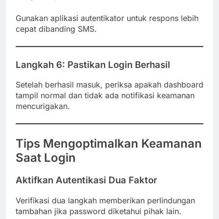
Gunakan aplikasi autentikator untuk respons lebih
cepat dibanding SMS.
Langkah 6: Pastikan Login Berhasil
Setelah berhasil masuk, periksa apakah dashboard
tampil normal dan tidak ada notifikasi keamanan
mencurigakan.
Tips Mengoptimalkan Keamanan
Saat Login
Aktifkan Autentikasi Dua Faktor
Verifikasi dua langkah memberikan perlindungan
tambahan jika password diketahui pihak lain.