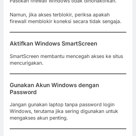
Pastikan firewall Windows tidak dinonaktifkan.
Namun, jika akses terblokir, periksa apakah
firewall memblokir koneksi secara tidak sengaja.
Aktifkan Windows SmartScreen
SmartScreen membantu mencegah akses ke situs
mencurigakan.
Gunakan Akun Windows dengan
Password
Jangan gunakan laptop tanpa password login
Windows, terutama jika sering digunakan untuk
mengakses akun penting.