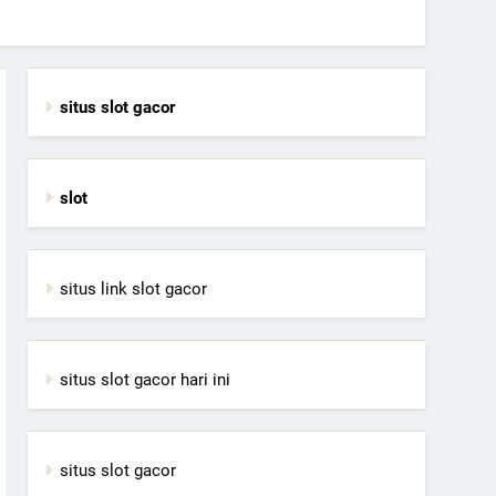
situs slot gacor
slot
situs link slot gacor
situs slot gacor hari ini
situs slot gacor