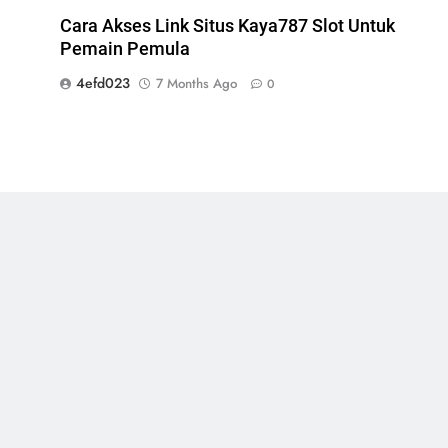
Cara Akses Link Situs Kaya787 Slot Untuk
Pemain Pemula
4efd023
7 Months Ago
0