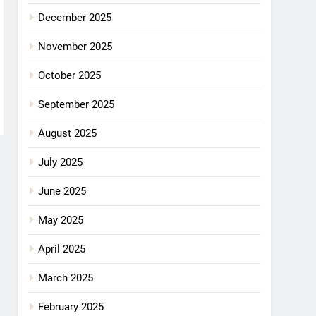
December 2025
November 2025
October 2025
September 2025
August 2025
July 2025
June 2025
May 2025
April 2025
March 2025
February 2025