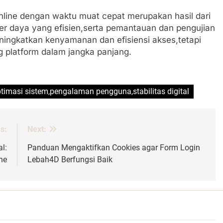
line dengan waktu muat cepat merupakan hasil dari
er daya yang efisien,serta pemantauan dan pengujian
ningkatkan kenyamanan dan efisiensi akses,tetapi
g platform dalam jangka panjang.
imasi sistem,pengalaman pengguna,stabilitas digital
s:
Next:
l:
Panduan Mengaktifkan Cookies agar Form Login
ne
Lebah4D Berfungsi Baik