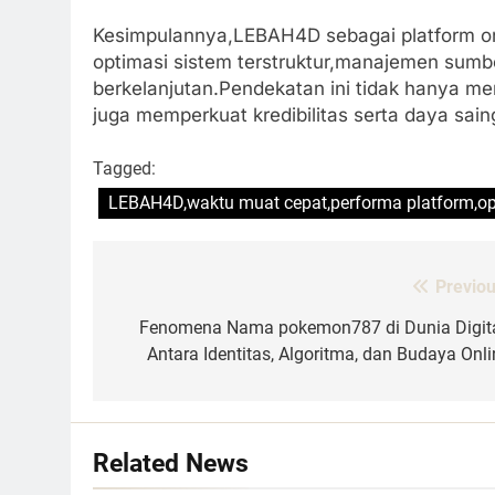
Kesimpulannya,LEBAH4D sebagai platform on
optimasi sistem terstruktur,manajemen sumb
berkelanjutan.Pendekatan ini tidak hanya me
juga memperkuat kredibilitas serta daya sain
Tagged:
LEBAH4D,waktu muat cepat,performa platform,opt
Previou
Post
navigation
Fenomena Nama pokemon787 di Dunia Digita
Antara Identitas, Algoritma, dan Budaya Onli
Related News