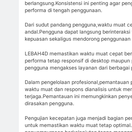
berlangsung.Konsistensi ini penting agar pe
performa di tengah penggunaan.
Dari sudut pandang pengguna,waktu muat ce
andal.Pengguna dapat langsung berinteraks
kepuasan sekaligus mendorong penggunaan b
LEBAH4D memastikan waktu muat cepat berlak
performa tetap responsif di desktop maupun
pengguna mengakses layanan dari berbagai 
Dalam pengelolaan profesional,pemantauan p
waktu muat dan respons dianalisis untuk me
terjaga.Pemantauan ini memungkinkan penye
dirasakan pengguna.
Pengujian kecepatan juga menjadi bagian pent
untuk memastikan waktu muat tetap optimal.