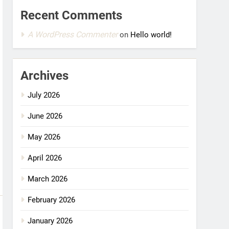
Recent Comments
A WordPress Commenter
on
Hello world!
Archives
July 2026
June 2026
May 2026
April 2026
March 2026
February 2026
January 2026