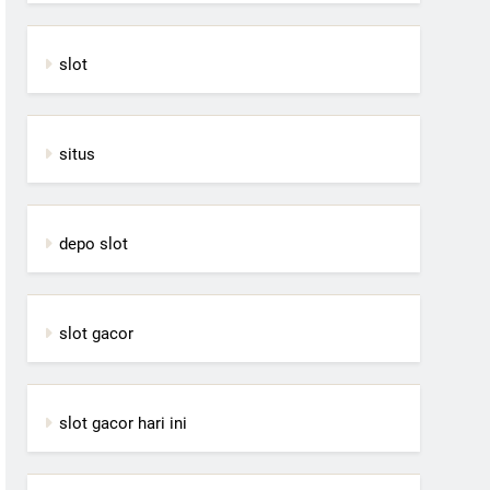
slot
situs
depo slot
slot gacor
slot gacor hari ini