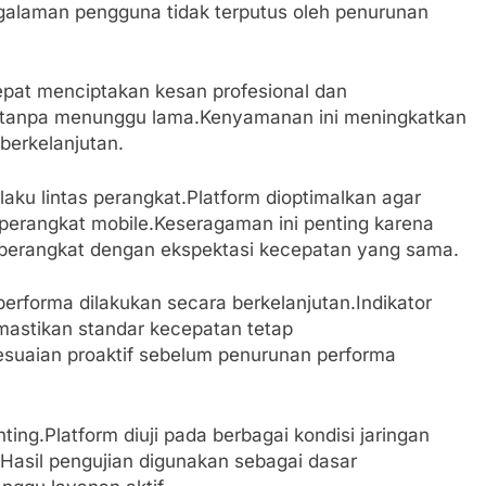
ngalaman pengguna tidak terputus oleh penurunan
pat menciptakan kesan profesional dan
i tanpa menunggu lama.Kenyamanan ini meningkatkan
erkelanjutan.
u lintas perangkat.Platform dioptimalkan agar
 perangkat mobile.Keseragaman ini penting karena
perangkat dengan ekspektasi kecepatan yang sama.
erforma dilakukan secara berkelanjutan.Indikator
mastikan standar kecepatan tetap
suaian proaktif sebelum penurunan performa
ing.Platform diuji pada berbagai kondisi jaringan
Hasil pengujian digunakan sebagai dasar