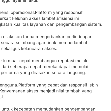
ggu layanan aktif.
ensi operasional.Platform yang responsif
erkait keluhan akses lambat.Efisiensi ini
gkatan kualitas layanan dan pengembangan sistem.
n dilakukan tanpa mengorbankan perlindungan
 secara seimbang agar tidak memperlambat
sekaligus kelancaran akses.
ktu muat cepat membangun reputasi melalui
s dari seberapa cepat mereka dapat memulai
si performa yang dirasakan secara langsung.
engguna.Platform yang cepat dan responsif lebih
Kenyamanan akses menjadi nilai tambah yang
al.
alkan untuk kecepatan memudahkan pengembangan