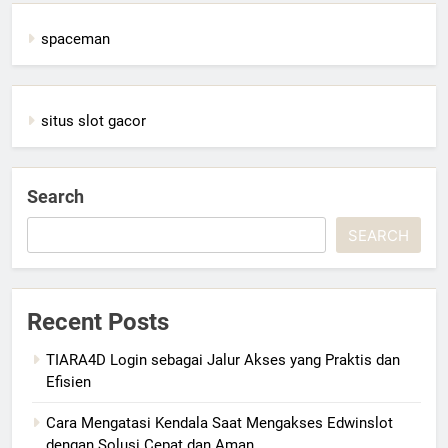
spaceman
situs slot gacor
Search
SEARCH
Recent Posts
TIARA4D Login sebagai Jalur Akses yang Praktis dan
Efisien
Cara Mengatasi Kendala Saat Mengakses Edwinslot
dengan Solusi Cepat dan Aman