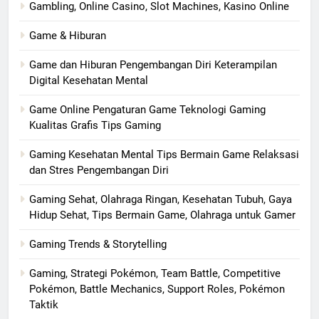
Gambling, Online Casino, Slot Machines, Kasino Online
Game & Hiburan
Game dan Hiburan Pengembangan Diri Keterampilan
Digital Kesehatan Mental
Game Online Pengaturan Game Teknologi Gaming
Kualitas Grafis Tips Gaming
Gaming Kesehatan Mental Tips Bermain Game Relaksasi
dan Stres Pengembangan Diri
Gaming Sehat, Olahraga Ringan, Kesehatan Tubuh, Gaya
Hidup Sehat, Tips Bermain Game, Olahraga untuk Gamer
Gaming Trends & Storytelling
Gaming, Strategi Pokémon, Team Battle, Competitive
Pokémon, Battle Mechanics, Support Roles, Pokémon
Taktik