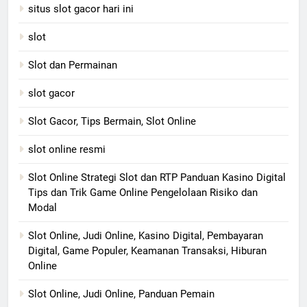
situs slot gacor hari ini
slot
Slot dan Permainan
slot gacor
Slot Gacor, Tips Bermain, Slot Online
slot online resmi
Slot Online Strategi Slot dan RTP Panduan Kasino Digital
Tips dan Trik Game Online Pengelolaan Risiko dan
Modal
Slot Online, Judi Online, Kasino Digital, Pembayaran
Digital, Game Populer, Keamanan Transaksi, Hiburan
Online
Slot Online, Judi Online, Panduan Pemain