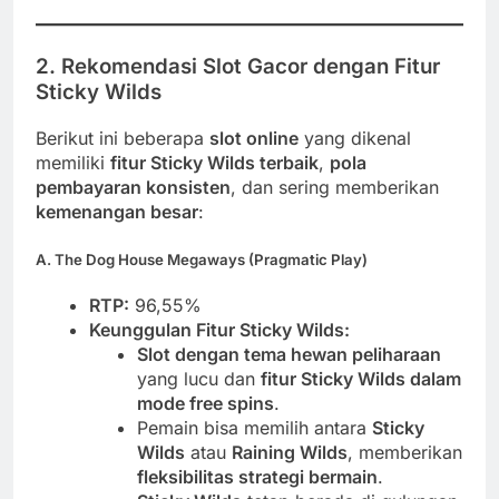
2. Rekomendasi Slot Gacor dengan Fitur
Sticky Wilds
Berikut ini beberapa
slot online
yang dikenal
memiliki
fitur Sticky Wilds terbaik
,
pola
pembayaran konsisten
, dan sering memberikan
kemenangan besar
:
A. The Dog House Megaways (Pragmatic Play)
RTP:
96,55%
Keunggulan Fitur Sticky Wilds:
Slot dengan tema hewan peliharaan
yang lucu dan
fitur Sticky Wilds dalam
mode free spins
.
Pemain bisa memilih antara
Sticky
Wilds
atau
Raining Wilds
, memberikan
fleksibilitas strategi bermain
.