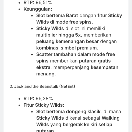
RTP:
96,51%
Keunggulan:
Slot bertema Barat
dengan
fitur Sticky
Wilds di mode free spins
.
Sticky Wilds
di slot ini memiliki
multiplier hingga 5x
, memberikan
peluang kemenangan besar
dengan
kombinasi simbol premium
.
Scatter tambahan dalam mode free
spins
memberikan
putaran gratis
ekstra
, memperpanjang
kesempatan
menang
.
D. Jack and the Beanstalk (NetEnt)
RTP:
96,28%
Fitur Sticky Wilds:
Slot bertema dongeng klasik
, di mana
Sticky Wilds
dikenal sebagai
Walking
Wilds
yang
bergerak ke kiri setiap
putaran
.