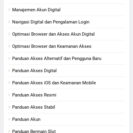
Manajemen Akun Digital
Navigasi Digital dan Pengalaman Login
Optimasi Browser dan Akses Akun Digital
Optimasi Browser dan Keamanan Akses
Panduan Akses Alternatif dan Pengguna Baru
Panduan Akses Digital
Panduan Akses iOS dan Keamanan Mobile
Panduan Akses Resmi
Panduan Akses Stabil
Panduan Akun
Panduan Bermain Slot