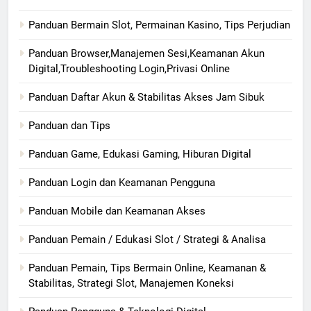
Panduan Bermain Slot, Permainan Kasino, Tips Perjudian
Panduan Browser,Manajemen Sesi,Keamanan Akun
Digital,Troubleshooting Login,Privasi Online
Panduan Daftar Akun & Stabilitas Akses Jam Sibuk
Panduan dan Tips
Panduan Game, Edukasi Gaming, Hiburan Digital
Panduan Login dan Keamanan Pengguna
Panduan Mobile dan Keamanan Akses
Panduan Pemain / Edukasi Slot / Strategi & Analisa
Panduan Pemain, Tips Bermain Online, Keamanan &
Stabilitas, Strategi Slot, Manajemen Koneksi