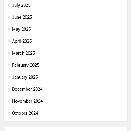
July 2025
June 2025
May 2025
April 2025
March 2025
February 2025
January 2025
December 2024
November 2024
October 2024