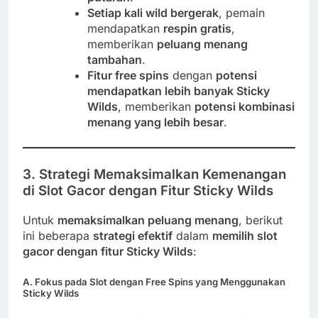
Setiap kali wild bergerak
, pemain
mendapatkan
respin gratis
,
memberikan
peluang menang
tambahan
.
Fitur free spins
dengan
potensi
mendapatkan lebih banyak Sticky
Wilds
, memberikan
potensi kombinasi
menang yang lebih besar
.
3. Strategi Memaksimalkan Kemenangan
di Slot Gacor dengan Fitur Sticky Wilds
Untuk
memaksimalkan peluang menang
, berikut
ini beberapa
strategi efektif
dalam
memilih slot
gacor dengan fitur Sticky Wilds
:
A. Fokus pada Slot dengan Free Spins yang Menggunakan
Sticky Wilds